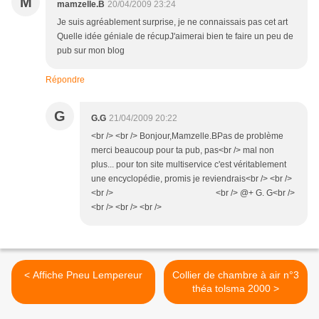
M
mamzelle.B
20/04/2009 23:24
Je suis agréablement surprise, je ne connaissais pas cet art
Quelle idée géniale de récupJ'aimerai bien te faire un peu de
pub sur mon blog
Répondre
G
G.G
21/04/2009 20:22
<br /> <br /> Bonjour,Mamzelle.BPas de problème
merci beaucoup pour ta pub, pas<br /> mal non
plus... pour ton site multiservice c'est véritablement
une encyclopédie, promis je reviendrais<br /> <br />
<br /> <br /> @+ G. G<br />
<br /> <br /> <br />
< Affiche Pneu Lempereur
Collier de chambre à air n°3
théa tolsma 2000 >