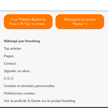
< Le Théâtre illustré du
Balançoire en pneus
Pneu n°8 "Qui s'y frotte...
"Renne" >
Hébergé par Overblog
Top articles
Pages
Contact
Signaler un abus
C.G.U.
Cookies et données personnelles
Préférences cookies
Voir le profil de G.Gente sur le portail Overblog