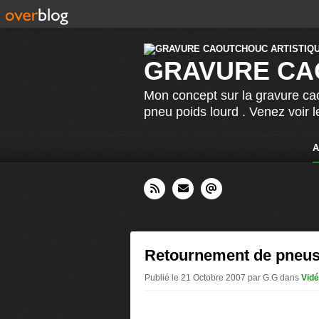
GRAVURE CA
Mon concept sur la gravure cao
pneu poids lourd . Venez voir 
A
Retournement de pneus
Publié le 21 Octobre 2007 par G.G
dans
Vid