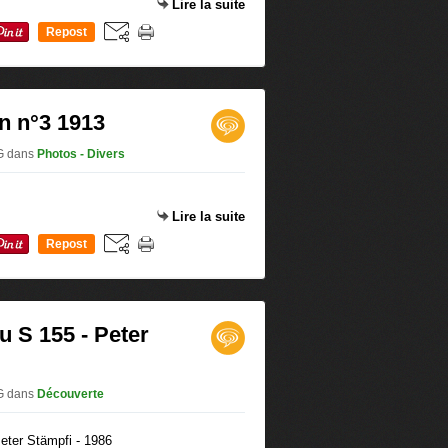
Lire la suite
Repost
0
n n°3 1913
.G
dans
Photos - Divers
Lire la suite
Repost
0
 S 155 - Peter
.G
dans
Découverte