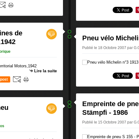
ines de
Pneu vélo Micheli
,1942
Publié le 18 Octobre 2007 par G
orique
Lire la suite
post
Empreinte de pneu
neu
Stämpfi - 1986
Publié le 15 Octobre 2007 par G
éos