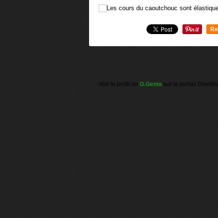
Re
0
Voir le profil de
G.Gente
sur le portail Overbl