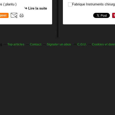
Lire la suite
post
og
Top articles
Contact
Signaler un abus
C.G.U.
Cookies et don