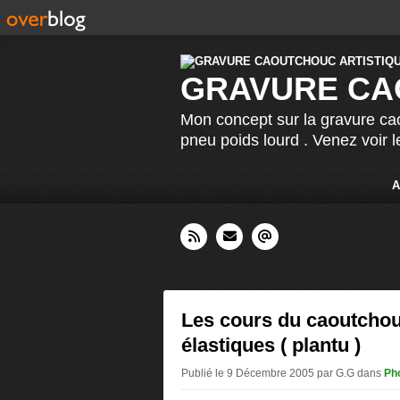
GRAVURE CA
Mon concept sur la gravure cao
pneu poids lourd . Venez voir 
A
Les cours du caoutchou
élastiques ( plantu )
Publié le 9 Décembre 2005 par G.G
dans
Pho