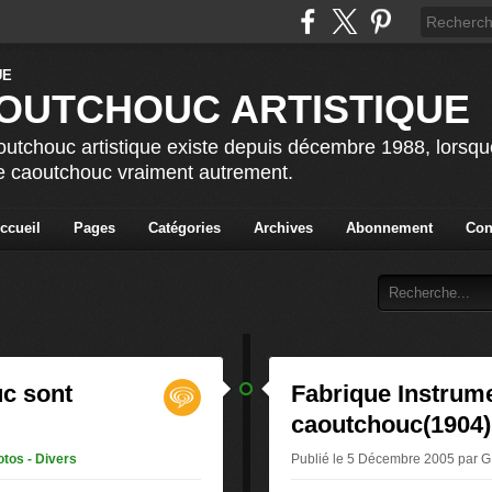
OUTCHOUC ARTISTIQUE
utchouc artistique existe depuis décembre 1988, lorsque 
le caoutchouc vraiment autrement.
ccueil
Pages
Catégories
Archives
Abonnement
Con
c sont
Fabrique Instrume
caoutchouc(1904)
tos - Divers
Publié le 5 Décembre 2005 par 