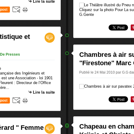
Lire la suite
Cliquez sur la photo Pour La 
post
G.Gente
istique et
Chambres à air s
s De Presses
"Firestone" Marc
Publié le 24 Mai 2010 par G.G
da
rançaise des Ingénieurs et
est une Association - loi 1901
eurent : Directeur de l’Office
ère...
Lire la suite
post
Chapeau en chamb
érard " Femme