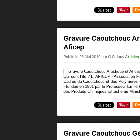
Re
0
Gravure Caoutchouc Art
Aficep
Publié le 26 Mai 2010 par G.G
dans
Article
Qui sont t’ils ? L ’AFICEP - Association F
Cadres du Caoutchouc et des Polymères - 
- fondée en 1931 par le Professeur Emile Fl
des Produits Chimiques rattaché au Minist
Re
0
Gravure Caoutchouc G