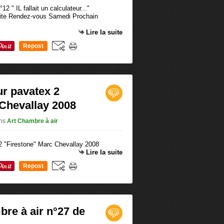
suite Rendez-vous Samedi Prochain
Lire la suite
Repost
0
ur pavatex 2
 Chevallay 2008
ns
Art Chambre à air
Lire la suite
Repost
0
re à air n°27 de