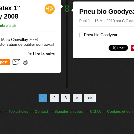
atex 1"
Pneu bio Goodye
y 2008
Publié le 16 Mai 2010 par G.G
da
bre à air
orisation de publier son travail
Lire la suite
post
1
2
3
>
>>
og
Top articles
Contact
Signaler un abus
C.G.U.
Cookies et don