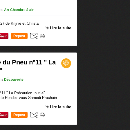
ns
Art Chambre à air
Lire la suite
Repost
0
é du Pneu n°11 " La
"
ns
Découverte
suite Rendez-vous Samedi Prochain
Lire la suite
Repost
0