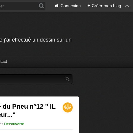
Connexion
+
Créer mon blog
j’ai effectué un dessin sur un
tact
é du Pneu n°12 " IL
ur..."
ns
Découverte