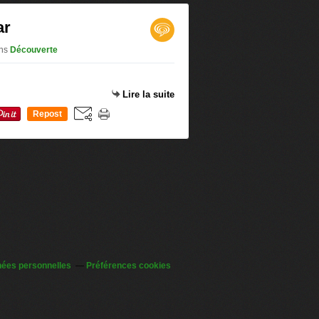
ar
ns
Découverte
Lire la suite
Repost
0
nées personnelles
Préférences cookies