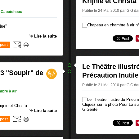
Krijnie et Christa
Publié le 24 Mai 2010 par G.G
da
 Caoutchouc
Lire la suite
post
Le Théâtre illustr
°3 "Soupir" de
Précaution Inutile
Publié le 21 Mai 2010 par G.G
da
bre à air
Cliquez sur la photo Pour La 
G.Gente
Lire la suite
post