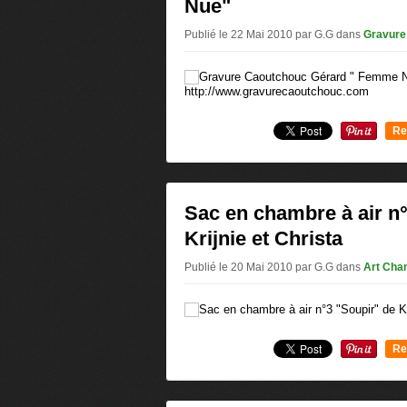
Nue"
Publié le 22 Mai 2010 par G.G
dans
Gravure
http://www.gravurecaoutchouc.com
Re
0
Sac en chambre à air n
Krijnie et Christa
Publié le 20 Mai 2010 par G.G
dans
Art Cham
Re
0