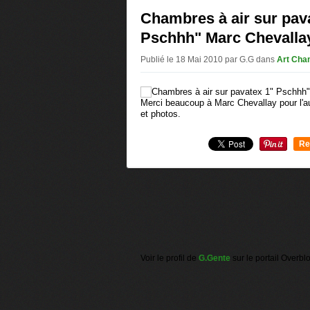
Chambres à air sur pav
Pschhh" Marc Chevalla
Publié le 18 Mai 2010 par G.G
dans
Art Cham
Merci beaucoup à Marc Chevallay pour l'aut
et photos.
Re
0
Voir le profil de
G.Gente
sur le portail Overbl