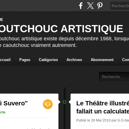
OUTCHOUC ARTISTIQUE
utchouc artistique existe depuis décembre 1988, lorsque 
le caoutchouc vraiment autrement.
ccueil
Pages
Catégories
Archives
Abonnement
Con
i Suvero"
Le Théâtre illustr
fallait un calculate
rte
Publié le 28 Mai 2010 par G.G
da