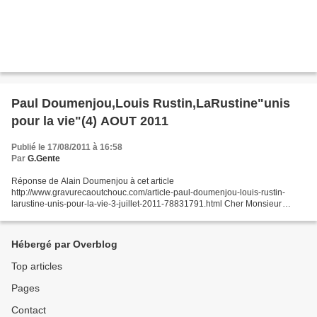
Paul Doumenjou,Louis Rustin,LaRustine"unis
pour la vie"(4) AOUT 2011
Publié le 17/08/2011 à 16:58
Par
G.Gente
Réponse de Alain Doumenjou à cet article
http://www.gravurecaoutchouc.com/article-paul-doumenjou-louis-rustin-
larustine-unis-pour-la-vie-3-juillet-2011-78831791.html Cher Monsieur
Gente, Merci infiniment de m'avoir communiqué ce courrier de Monsieur
Louis...
Hébergé par Overblog
Top articles
Pages
Contact