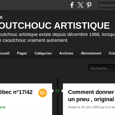
OUTCHOUC ARTISTIQUE
utchouc artistique existe depuis décembre 1988, lorsque 
le caoutchouc vraiment autrement.
ccueil
Pages
Catégories
Archives
Abonnement
Con
ébec n°17/42
Comment donner 
un pneu , original
erte
Publié le 28 Juin 2006 par G.G
d