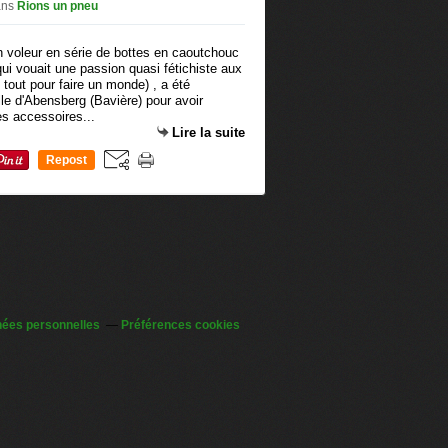
ans
Rions un pneu
i vouait une passion quasi fétichiste aux
 tout pour faire un monde) , a été
ille d'Abensberg (Bavière) pour avoir
es accessoires...
Lire la suite
Repost
0
nées personnelles
Préférences cookies