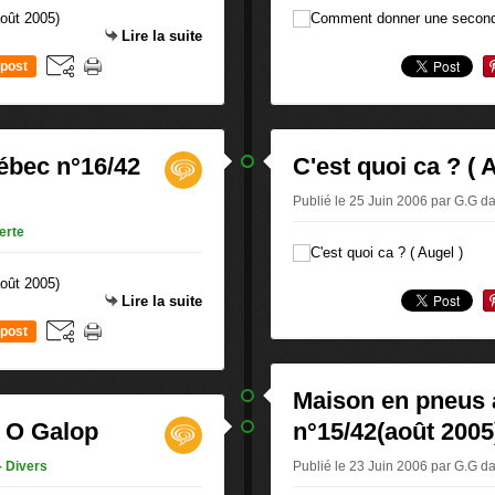
Lire la suite
post
ébec n°16/42
C'est quoi ca ? ( 
Publié le 25 Juin 2006 par G.G
d
erte
Lire la suite
post
Maison en pneus
e O Galop
n°15/42(août 2005
- Divers
Publié le 23 Juin 2006 par G.G
d