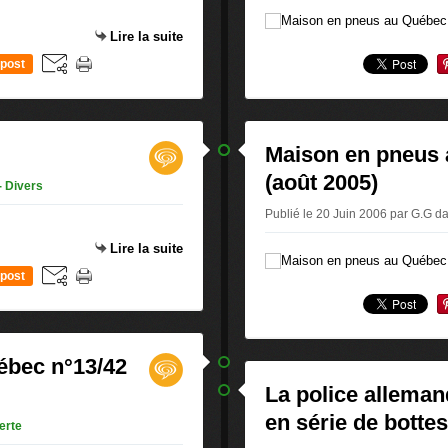
Lire la suite
post
Maison en pneus 
(août 2005)
- Divers
Publié le 20 Juin 2006 par G.G
d
Lire la suite
post
ébec n°13/42
La police alleman
en série de botte
erte