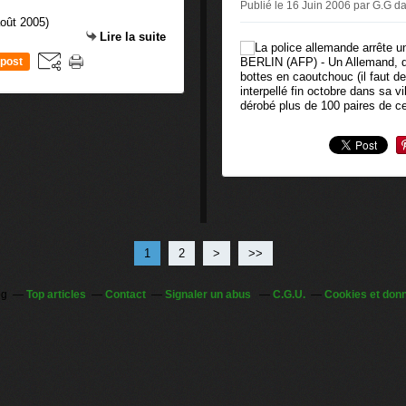
Publié le 16 Juin 2006 par G.G
d
Lire la suite
BERLIN (AFP) - Un Allemand, qu
post
bottes en caoutchouc (il faut de
interpellé fin octobre dans sa v
dérobé plus de 100 paires de c
1
2
>
>>
og
Top articles
Contact
Signaler un abus
C.G.U.
Cookies et don