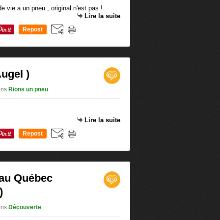
Lire la suite
Repost
0
Augel )
ans
Rions un pneu
Lire la suite
Repost
0
 au Québec
)
ans
Découverte