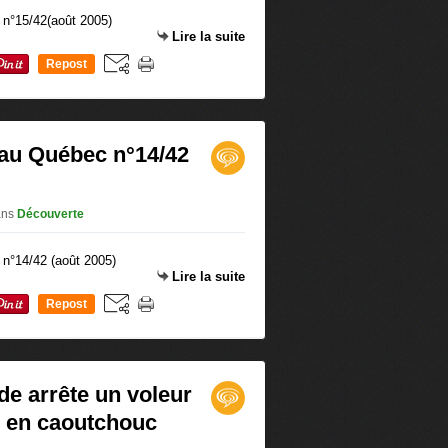
Lire la suite
Repost
0
au Québec n°14/42
ans
Découverte
Lire la suite
Repost
0
de arrête un voleur
s en caoutchouc