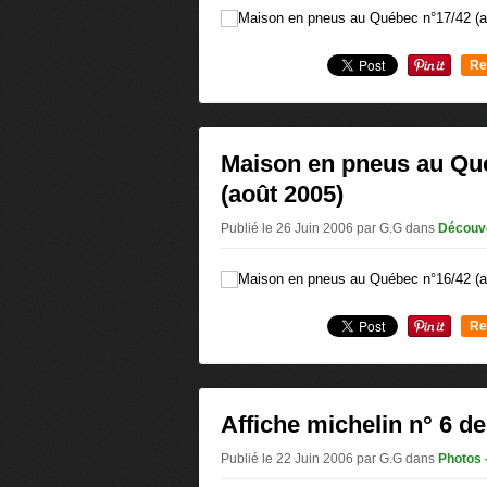
Re
0
Maison en pneus au Qu
(août 2005)
Publié le 26 Juin 2006 par G.G
dans
Découv
Re
0
Affiche michelin n° 6 d
Publié le 22 Juin 2006 par G.G
dans
Photos 