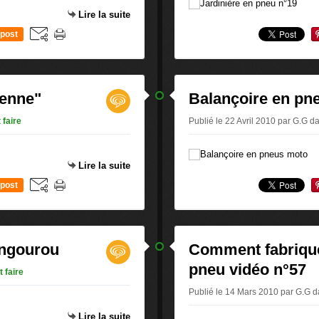
Lire la suite
post
Renne"
Balançoire en pn
faire
Publié le 22 Avril 2010 par G.G
d
Lire la suite
post
angourou
Comment fabrique
pneu vidéo n°57
 faire
Publié le 14 Mars 2010 par G.G
d
Lire la suite