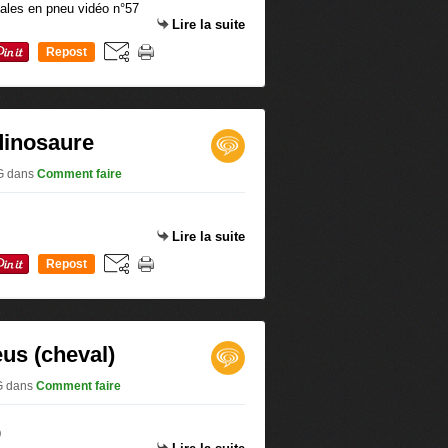
Lire la suite
Repost
0
dinosaure
.G
dans
Comment faire
Lire la suite
Repost
0
us (cheval)
.G
dans
Comment faire