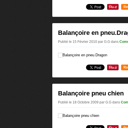
Re
0
Balançoire en pneu.Dr
Publié le 15 Février 2010 par G.G
dans
Comm
Re
0
Balançoire pneu chien
Publié le 18 Octobre 2009 par G.G
dans
Com
Re