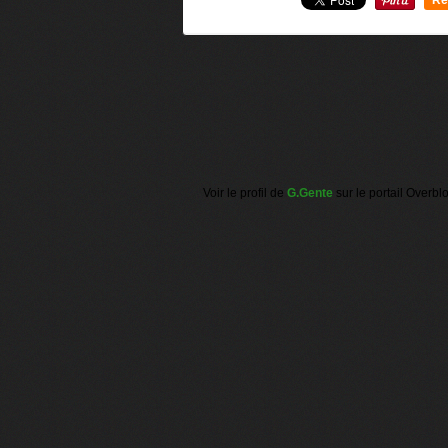
0
Voir le profil de
G.Gente
sur le portail Overbl