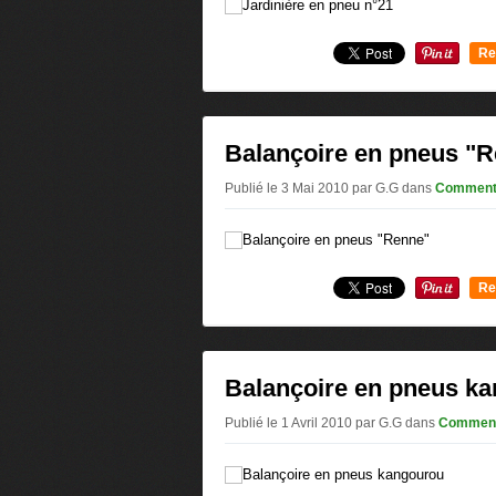
Re
0
Balançoire en pneus "
Publié le 3 Mai 2010 par G.G
dans
Comment 
Re
0
Balançoire en pneus k
Publié le 1 Avril 2010 par G.G
dans
Comment