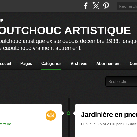
OUTCHOUC ARTISTIQUE
utchouc artistique existe depuis décembre 1988, lorsque 
le caoutchouc vraiment autrement.
ccueil
Pages
Catégories
Archives
Abonnement
Con
Jardinière en pne
 faire
Publié le 5 Mai 2010 par G.G
dan