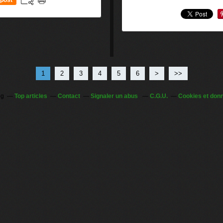
1
2
3
4
5
6
>
>>
og
Top articles
Contact
Signaler un abus
C.G.U.
Cookies et don