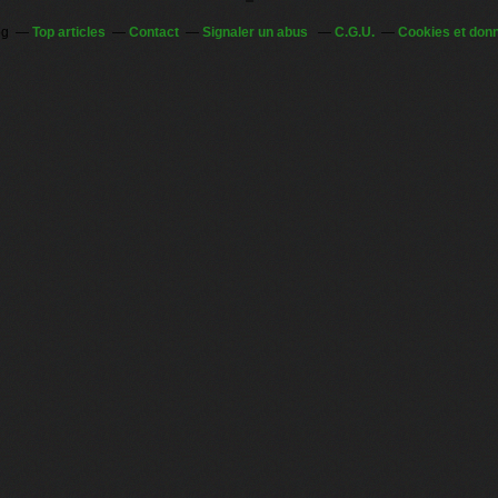
og
Top articles
Contact
Signaler un abus
C.G.U.
Cookies et don