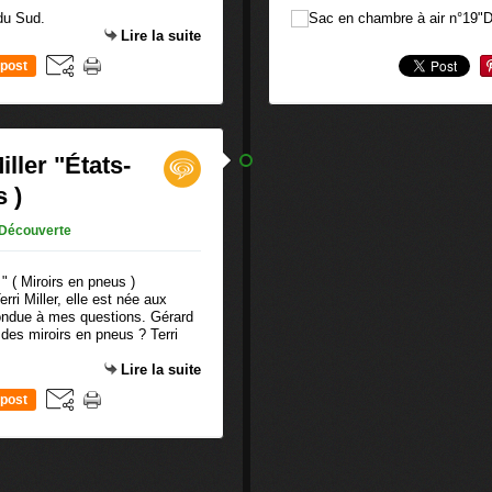
Lire la suite
post
iller "États-
s )
Découverte
rri Miller, elle est née aux
pondue à mes questions. Gérard
 des miroirs en pneus ? Terri
Lire la suite
post