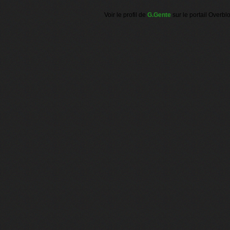
Voir le profil de
G.Gente
sur le portail Overbl