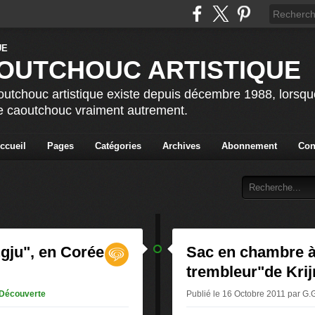
OUTCHOUC ARTISTIQUE
utchouc artistique existe depuis décembre 1988, lorsque 
le caoutchouc vraiment autrement.
ccueil
Pages
Catégories
Archives
Abonnement
Con
gju", en Corée
Sac en chambre à 
trembleur"de Krij
Découverte
Publié le 16 Octobre 2011 par G