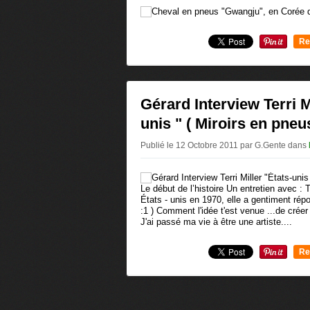
Re
0
Gérard Interview Terri M
unis " ( Miroirs en pneu
Publié le 12 Octobre 2011 par G.Gente
dans
Le début de l’histoire Un entretien avec : Te
États - unis en 1970, elle a gentiment ré
:1 ) Comment l'idée t'est venue ...de créer
J'ai passé ma vie à être une artiste....
Re
0