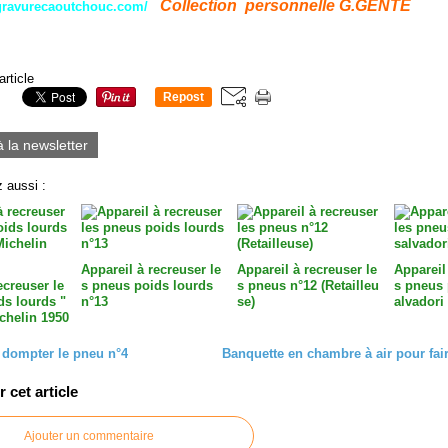
C
ollection personnelle G.GENTE
gravurecaoutchouc.com/
article
Repost
0
à la newsletter
 aussi :
Appareil à recreuser le
Appareil à recreuser le
Appareil
ecreuser le
s pneus poids lourds
s pneus n°12 (Retailleu
s pneus 
ds lourds "
n°13
se)
alvadori
chelin 1950
dompter le pneu n°4
Banquette en chambre à air pour fair
cet article
Ajouter un commentaire