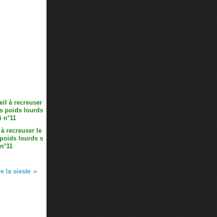
 à recreuser le
poids lourds s
 n°11
e la sieste