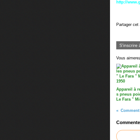
http://www.
Partager cet 
S'inscrire 
Vous aimerez
Appareil à r
s pneus poi
Le Fara " Mi
Comment 
Commenter 