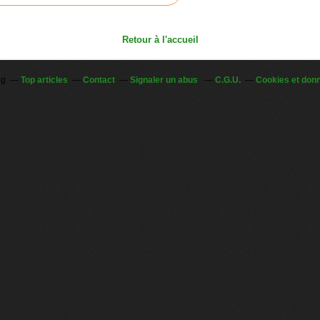
Retour à l'accueil
og
Top articles
Contact
Signaler un abus
C.G.U.
Cookies et don