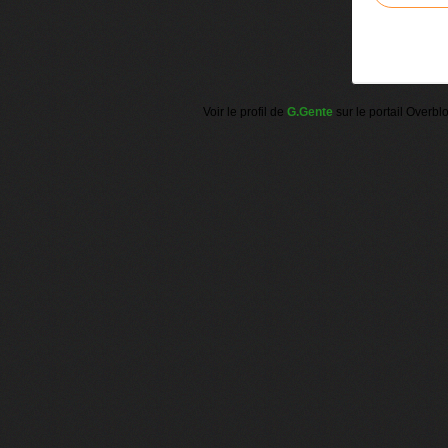
Voir le profil de
G.Gente
sur le portail Overbl