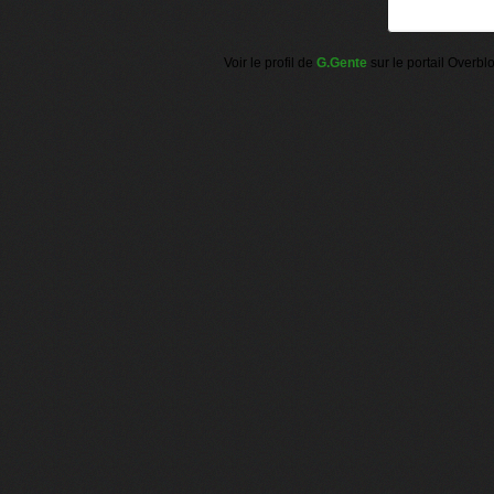
Voir le profil de
G.Gente
sur le portail Overbl