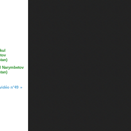
l Narymbetov
tan)
vidéo n°49