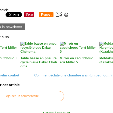
article
Repost
0
à la newsletter
 aussi :
aoutchouc T
Table basse en pneu re
Miroir en caoutchouc T
Moldaku
cyclé bleue Dakar Cheh
erri Miller 5
(Kazakhs
oma
elin confort
Comment éclate une chambre à air,(un peu fou...) 
cet article
Ajouter un commentaire