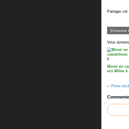
Partager cet 
S'inscrire 
Vous aimerez
Miroir en c
erri Miller 6
Pneu mich
Commenter 