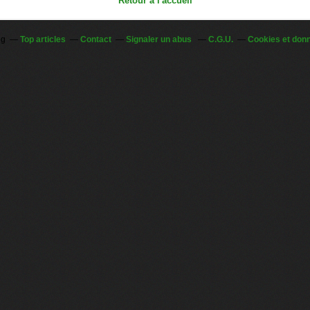
Retour à l'accueil
og
Top articles
Contact
Signaler un abus
C.G.U.
Cookies et don