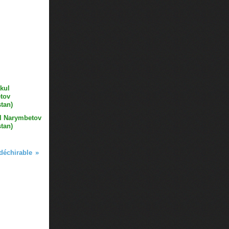
l Narymbetov
tan)
déchirable