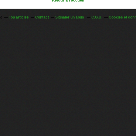
Retour à l'accueil
og
Top articles
Contact
Signaler un abus
C.G.U.
Cookies et don