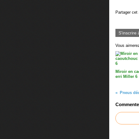
Partager cet 
S'inscrire 
Vous aimerez
Miroir en c
erri Miller 6
Pneus déc
Commenter 