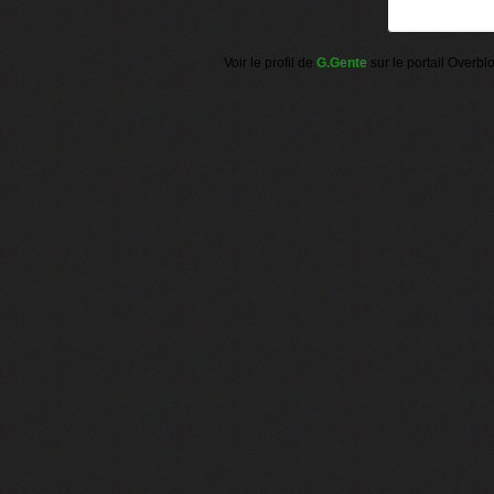
Voir le profil de
G.Gente
sur le portail Overbl