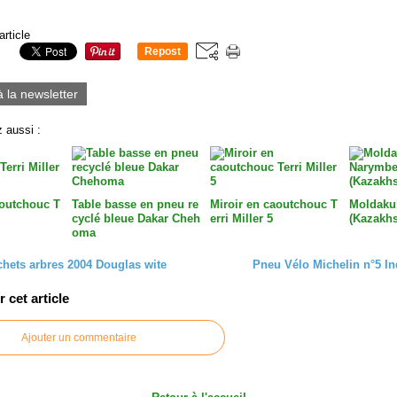
article
Repost
0
à la newsletter
 aussi :
aoutchouc T
Table basse en pneu re
Miroir en caoutchouc T
Moldaku
cyclé bleue Dakar Cheh
erri Miller 5
(Kazakhs
oma
hets arbres 2004 Douglas wite
Pneu Vélo Michelin n°5 In
cet article
Ajouter un commentaire