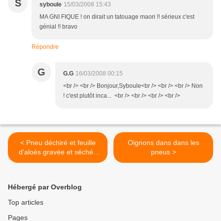
S
syboule
15/03/2008 15:43
MA GNI FIQUE ! on dirait un tatouage maori !! sérieux c'est
génial !! bravo
Répondre
G
G.G
16/03/2008 00:15
<br /> <br /> Bonjour,Syboule<br /> <br /> <br /> Non
! c'est plutôt inca... <br /> <br /> <br /> <br />
< Pneu déchiré et feuille
Oignons dans dans les
d'aloès gravée et séchée
pneus >
(Pascal Simonet)
Hébergé par Overblog
Top articles
Pages