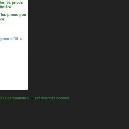
 les pneus pou
ère
 pneu n°10
nées personnelles
Préférences cookies