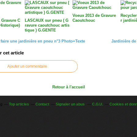
Voeux 2013 de Gravure
Recycler
 Gravure C
LASCAUX sur pneu ( G
Caoutchouc
r jardini
Historique)
ravure caoutchouc artis
tique ) G.GENTE
aire une jardinière en pneu n°3 Photo+Texte
Jardinière de
cet article
Ajouter un commentaire
Retour à l'accueil
og
Top articles
Contact
Signaler un abus
C.G.U.
Cookies et don