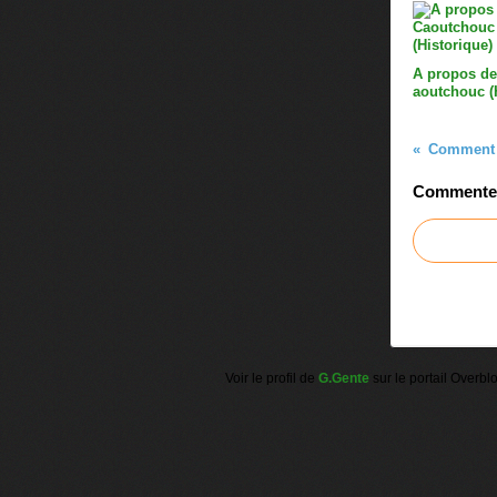
A propos de
aoutchouc (
Comment f
Commenter 
Voir le profil de
G.Gente
sur le portail Overbl