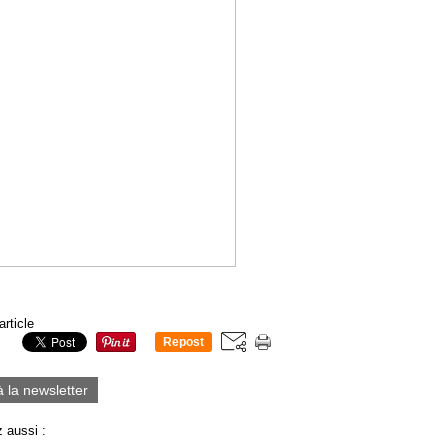
article
Repost
0
à la newsletter
 aussi :