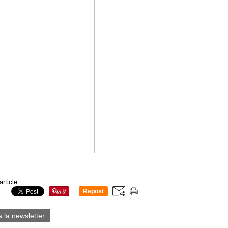
article
Repost
0
à la newsletter