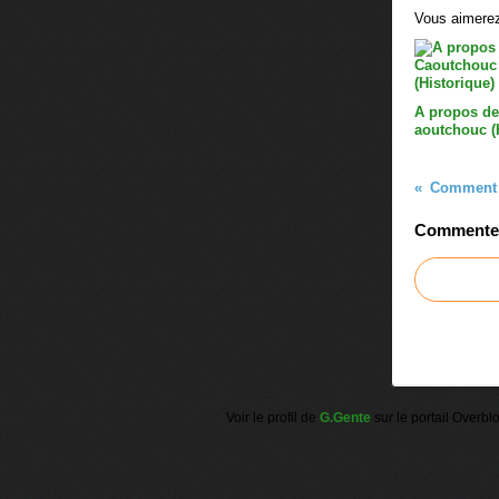
Vous aimerez
A propos de
aoutchouc (
Comment f
Commenter 
Voir le profil de
G.Gente
sur le portail Overbl