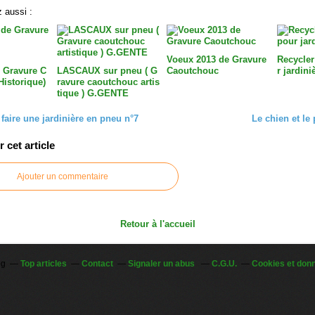
 aussi :
Voeux 2013 de Gravure
Recycler
 Gravure C
LASCAUX sur pneu ( G
Caoutchouc
r jardini
Historique)
ravure caoutchouc artis
tique ) G.GENTE
aire une jardinière en pneu n°7
Le chien et le
cet article
Ajouter un commentaire
Retour à l'accueil
og
Top articles
Contact
Signaler un abus
C.G.U.
Cookies et don