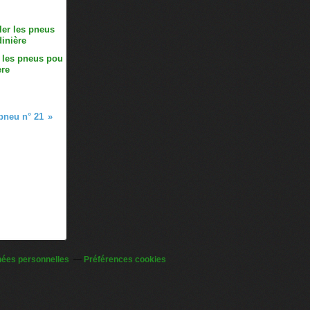
 les pneus pou
ère
 pneu n° 21
nées personnelles
Préférences cookies