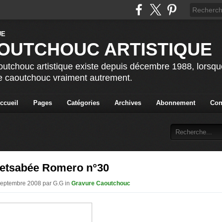
OUTCHOUC ARTISTIQUE
utchouc artistique existe depuis décembre 1988, lorsque 
le caoutchouc vraiment autrement.
ccueil
Pages
Catégories
Archives
Abonnement
Con
etsabée Romero n°30
Septembre 2008 par G.G in
Gravure Caoutchouc