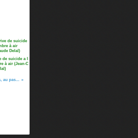
 de suicide a l
e à air (Jean-C
lal)
, au pas...