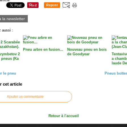
Repost
0
à la newsletter
 aussi :
Pneu arbre en fusion...
Nouveau pneu en bois
arymbetov 2
de Goodyear
Tentavive
 pneus (Ka
a chambr
laude De
r le pneu
Pneus bottes
cet article
Ajouter un commentaire
Retour à l'accueil