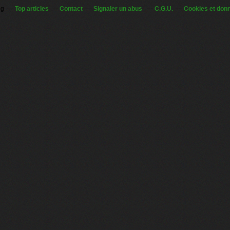
og
Top articles
Contact
Signaler un abus
C.G.U.
Cookies et don