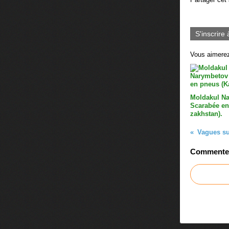
S'inscrire 
Vous aimerez
Moldakul N
Scarabée en
zakhstan).
Vagues su
Commenter 