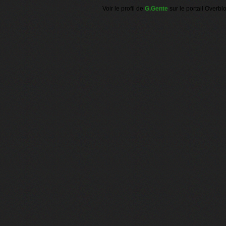
Voir le profil de
G.Gente
sur le portail Overbl