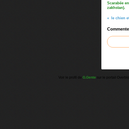
Scarabée en
zakhstan).
le chien e
Commenter 
Voir le profil de
G.Gente
sur le portail Overbl