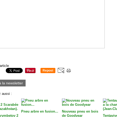
article
Repost
0
à la newsletter
 aussi :
Pneu arbre en fusion...
Nouveau pneu en bois
arymbetov 2
de Goodyear
Tentavive