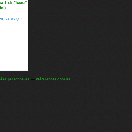
e à air (Jean-C
lal)
omics-usa)
nées personnelles
Préférences cookies