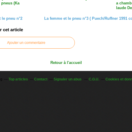
 pneus (Ka
a chambr
laude De
t le pneu n°2
La femme et le pneu n°3 ( Puech/Ruffner 1991 c
cet article
Ajouter un commentaire
Retour à l'accueil
og
Top articles
Contact
Signaler un abus
C.G.U.
Cookies et don