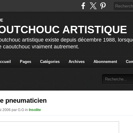
OUTCHOUC ARTISTIQUE
utchouc artistique existe depuis décembre 1988, lorsque 
le caoutchouc vraiment autrement.
ccueil
Pages
Catégories
Archives
Abonnement
Con
e pneumaticien
ai 2006 par G.G in
Insolite