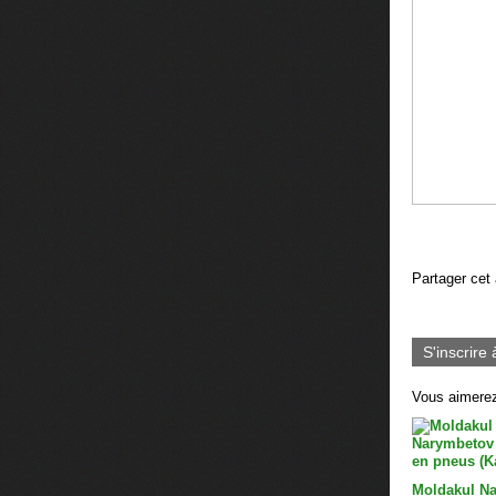
Partager cet 
S'inscrire 
Vous aimerez
Moldakul N