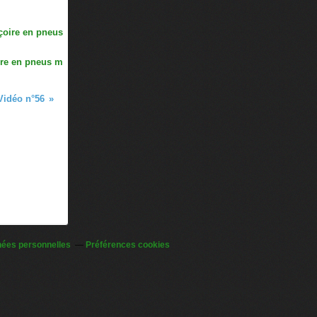
re en pneus m
Vidéo n°56
nées personnelles
Préférences cookies