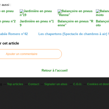
 aussi :
en pneu n°2
Jardinière en pneu n°1
Balançoire en pneus "R
Balançoi
9
enne"
oto
sabée Romero n°42
Les chapertons (Spectacle de chambres à air) 
cet article
Ajouter un commentaire
Retour à l'accueil
og
Top articles
Contact
Signaler un abus
C.G.U.
Cookies et don