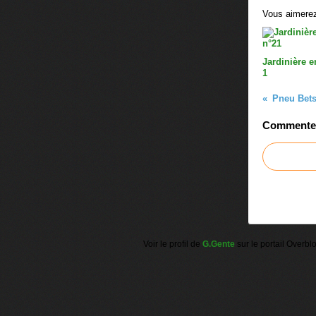
Vous aimerez
Jardinière 
1
Pneu Bet
Commenter 
Voir le profil de
G.Gente
sur le portail Overbl