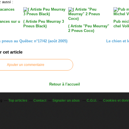
 aussi :
cances sur u
( Artiste Peu Meurray 3
Pub mich
Pneus Black)
( Artiste "Peu Meurray"
chel Vol
2 Pneus Coco)
 pneus au Québec n°17/42 (août 2005)
Le chien et 
cet article
Ajouter un commentaire
Retour à l'accueil
og
Top articles
Contact
Signaler un abus
C.G.U.
Cookies et don