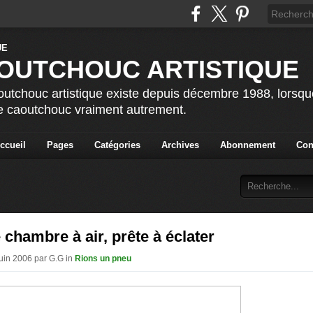
OUTCHOUC ARTISTIQUE
utchouc artistique existe depuis décembre 1988, lorsque 
le caoutchouc vraiment autrement.
ccueil
Pages
Catégories
Archives
Abonnement
Con
hambre à air, prête à éclater
Juin 2006 par G.G in
Rions un pneu