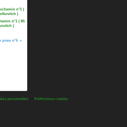
emin n°1 ( Mi
kovitch )
le pneu n°6
nées personnelles
Préférences cookies