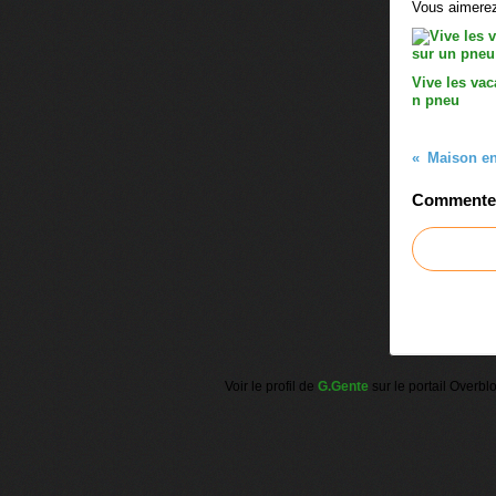
Vous aimerez
Vive les va
n pneu
Maison en
Commenter 
Voir le profil de
G.Gente
sur le portail Overbl