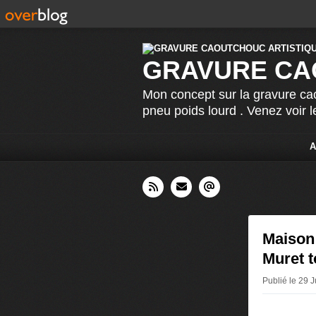
GRAVURE CA
Mon concept sur la gravure cao
pneu poids lourd . Venez voir 
A
Maison
Muret t
Publié le 29 J