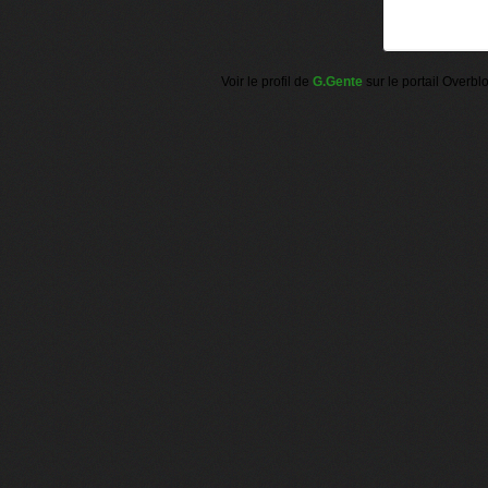
Voir le profil de
G.Gente
sur le portail Overbl