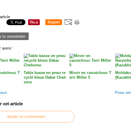
article
Repost
0
à la newsletter
 aussi :
aoutchouc T
Table basse en pneu re
Miroir en caoutchouc T
Moldaku
cyclé bleue Dakar Cheh
erri Miller 5
(Kazakhs
oma
neus
Pneu sie
cet article
Ajouter un commentaire