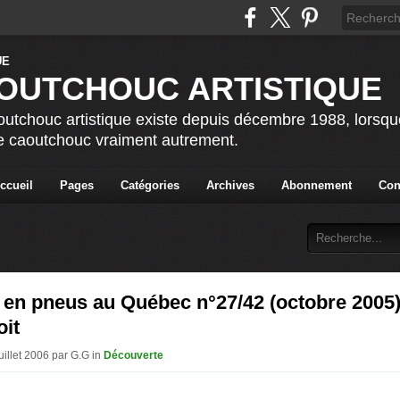
OUTCHOUC ARTISTIQUE
utchouc artistique existe depuis décembre 1988, lorsque 
le caoutchouc vraiment autrement.
ccueil
Pages
Catégories
Archives
Abonnement
Con
 en pneus au Québec n°27/42 (octobre 2005
oit
uillet 2006 par G.G in
Découverte