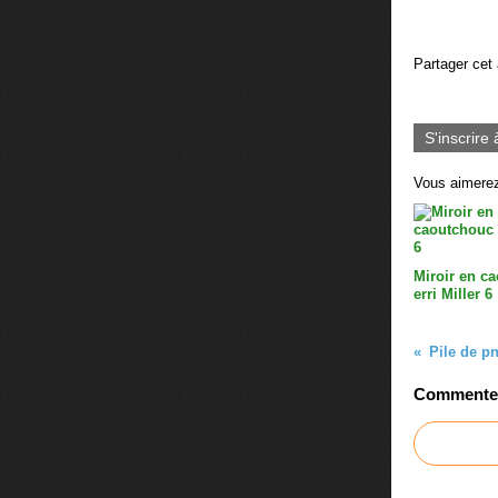
Partager cet 
S'inscrire 
Vous aimerez
Miroir en c
erri Miller 6
Pile de p
Commenter 