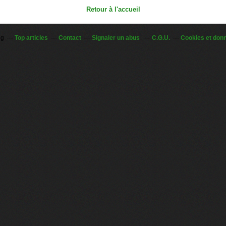
Retour à l'accueil
og
Top articles
Contact
Signaler un abus
C.G.U.
Cookies et don