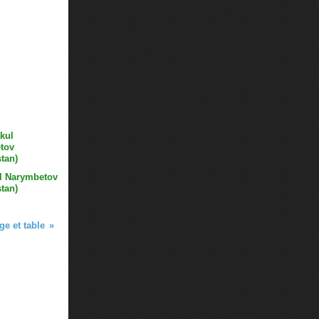
l Narymbetov
tan)
ge et table