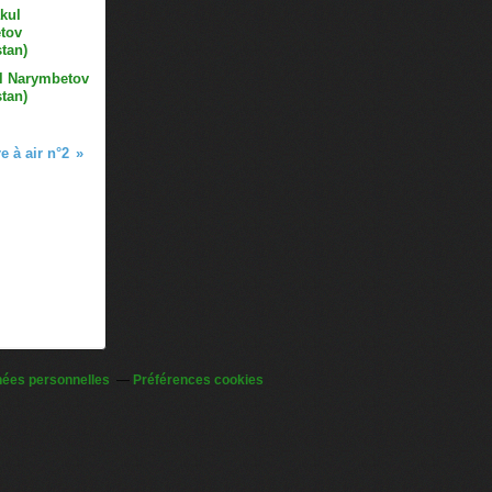
l Narymbetov
tan)
 à air n°2
nées personnelles
Préférences cookies