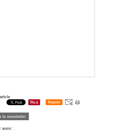
article
Repost
0
à la newsletter
 aussi :