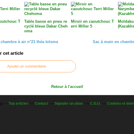
aoutchouc T
Table basse en pneu re
Miroir en caoutchouc T
Moldaku
cyclé bleue Dakar Cheh
erri Miller 5
(Kazakhs
oma
 chambre à air n°21 théa tolsma
Sac à main en chambre
cet article
Ajouter un commentaire
Retour à l'accueil
og
Top articles
Contact
Signaler un abus
C.G.U.
Cookies et don