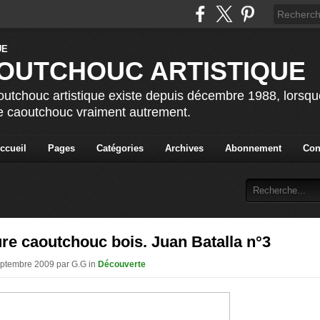
OUTCHOUC ARTISTIQUE
utchouc artistique existe depuis décembre 1988, lorsque 
le caoutchouc vraiment autrement.
ccueil
Pages
Catégories
Archives
Abonnement
Con
re caoutchouc bois. Juan Batalla n°3
eptembre 2009 par G.G in
Découverte