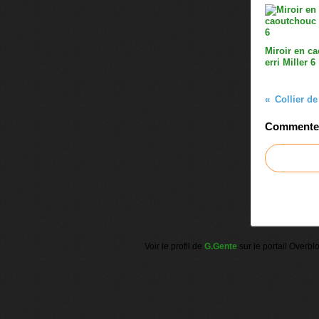
Miroir en c
erri Miller 6
Collier de
Commenter 
Voir le profil de
G.Gente
sur le portail Overbl