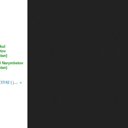
l Narymbetov
tan)
Maison en pneus au Québec n°37/42 ( juin 2006) drain ouest