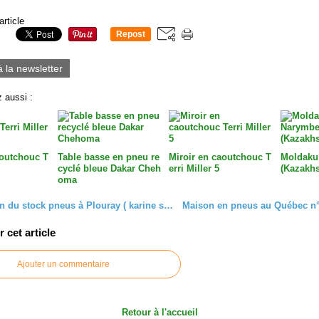
article
Repost
0
à la newsletter
 aussi :
aoutchouc T
Table basse en pneu re
Miroir en caoutchouc T
Moldaku
cyclé bleue Dakar Cheh
erri Miller 5
(Kazakhs
oma
Evacuation du stock pneus à Plouray ( karine solère Aliapur ) Vidéo n°8
cet article
Ajouter un commentaire
Retour à l'accueil