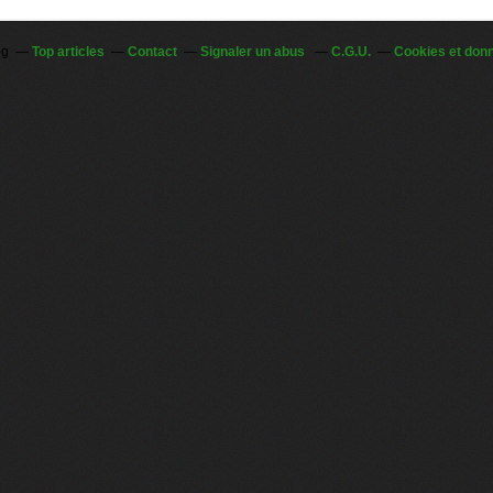
og
Top articles
Contact
Signaler un abus
C.G.U.
Cookies et don