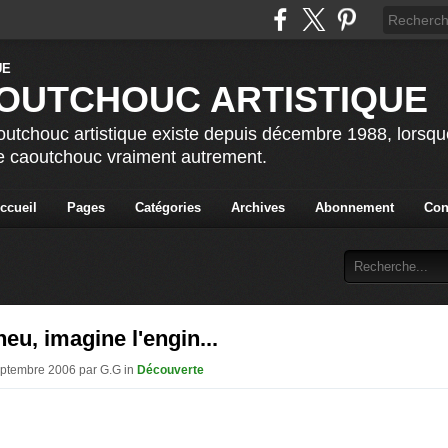
OUTCHOUC ARTISTIQUE
utchouc artistique existe depuis décembre 1988, lorsque 
le caoutchouc vraiment autrement.
ccueil
Pages
Catégories
Archives
Abonnement
Con
eu, imagine l'engin...
eptembre 2006 par G.G in
Découverte