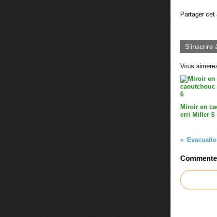
Partager cet 
S'inscrire 
Vous aimerez
Miroir en c
erri Miller 6
Commenter 