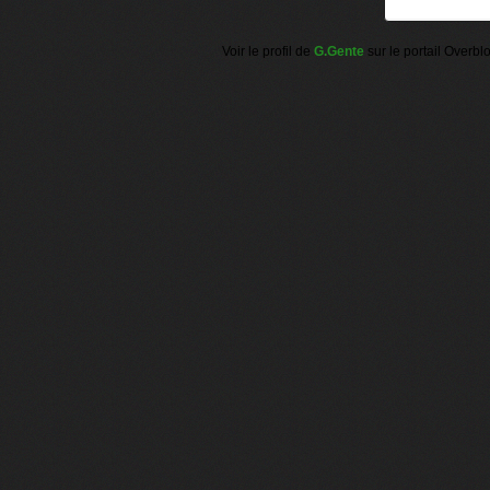
Voir le profil de
G.Gente
sur le portail Overbl