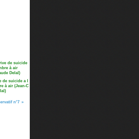
 de suicide a l
e à air (Jean-C
lal)
rvatif n°7