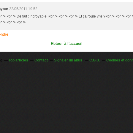
oyote
22/05/2011 19:52
r /> <br /> De fait : incroyable !<br /> <br /> <br /> Et ça roule vite ?<br /> <br /> <br 
r /> <br /> <br />
ndre
Retour à l'accueil
og
Top articles
Contact
Signaler un abus
C.G.U.
Cookies et don