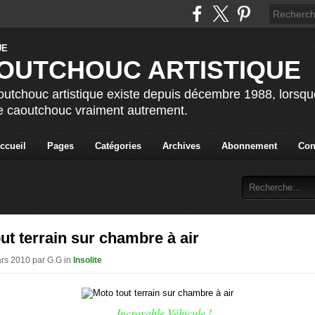
OUTCHOUC ARTISTIQUE
utchouc artistique existe depuis décembre 1988, lorsque 
le caoutchouc vraiment autrement.
ccueil
Pages
Catégories
Archives
Abonnement
Con
ut terrain sur chambre à air
ars 2010 par G.G in
Insolite
Incroyable Véhicule !