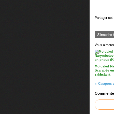
Partager cet 
S'inscrire 
Vous aimerez
Moldakul N
Scarabée en
zakhstan).
Casques d
Commenter 