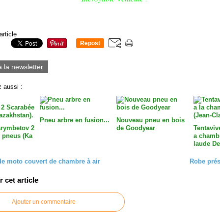
article
Repost
0
à la newsletter
 aussi :
Pneu arbre en fusion...
Nouveau pneu en bois
arymbetov 2
de Goodyear
Tentavive
 pneus (Ka
a chambr
laude De
e moto couvert de chambre à air
Robe prése
cet article
Ajouter un commentaire