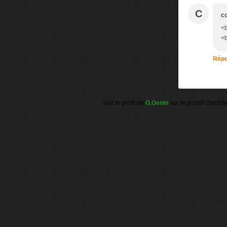
C
c
<b
<b
Répo
Voir le profil de
G.Gente
sur le portail Overbl