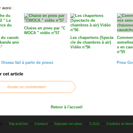
 aussi :
Chaise en pneu par "C
WOCA " vidéo n°57
 du caoutc
Les chapertons (Specta
Comment
 bande ann
cle de chambres à air)
semelles
m"
Vidéo n°56
s en cao
n°55
 Oiseau fait à partir de pneus
Pneu Go
cet article
Ajouter un commentaire
Retour à l'accueil
og
Top articles
Contact
Signaler un abus
C.G.U.
Cookies et don