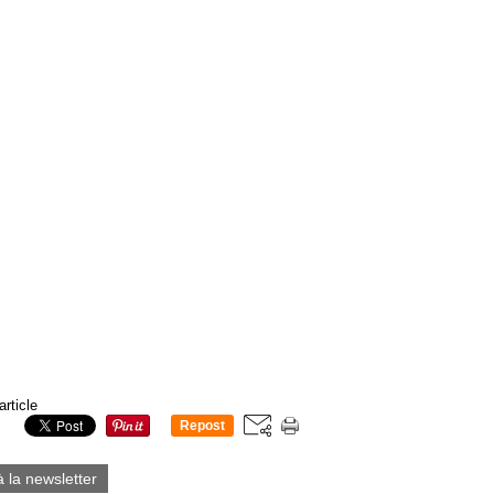
article
Repost
0
à la newsletter