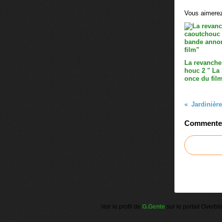
Vous aimerez
La revanche
houc 2 " La
once du fil
Jardinière
Commenter 
Voir le profil de
G.Gente
sur le portail Overbl