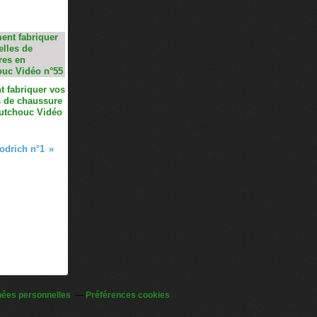
 fabriquer vos
 de chaussure
utchouc Vidéo
odrich n°1
nées personnelles
Préférences cookies