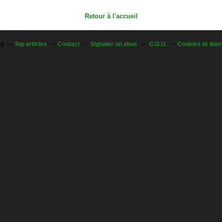
Retour à l'accueil
og
Top articles
Contact
Signaler un abus
C.G.U.
Cookies et don