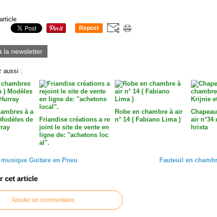
article
Repost
0
à la newsletter
 aussi :
ambres à a
Robe en chambre à air
Chapeau
) Modèles de
Friandise créations a re
n° 14 ( Fabiano Lima )
air n°34 
rray
joint le site de vente en
hrista
ligne de: "achetons loc
al".
a musique Guitare en Pneu
Fauteuil en chambre
cet article
Ajouter un commentaire