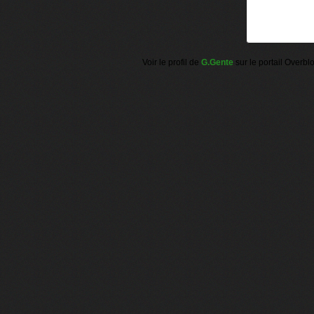
Voir le profil de
G.Gente
sur le portail Overbl