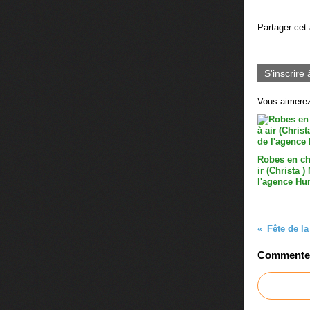
Partager cet 
S'inscrire 
Vous aimerez
Robes en ch
ir (Christa 
l'agence Hu
Fête de l
Commenter 