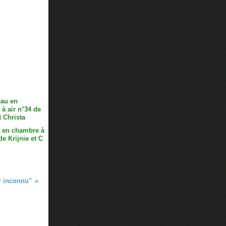
 en chambre à
de Krijnie et C
r inconnu"