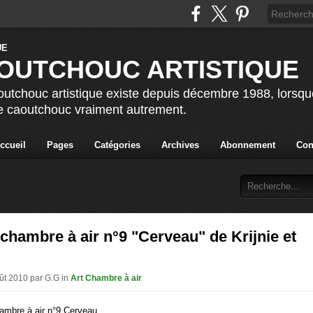
OUTCHOUC ARTISTIQUE
utchouc artistique existe depuis décembre 1988, lorsque 
le caoutchouc vraiment autrement.
ccueil
Pages
Catégories
Archives
Abonnement
Con
chambre à air n°9 "Cerveau" de Krijnie et
oût 2010 par G.G in
Art Chambre à air