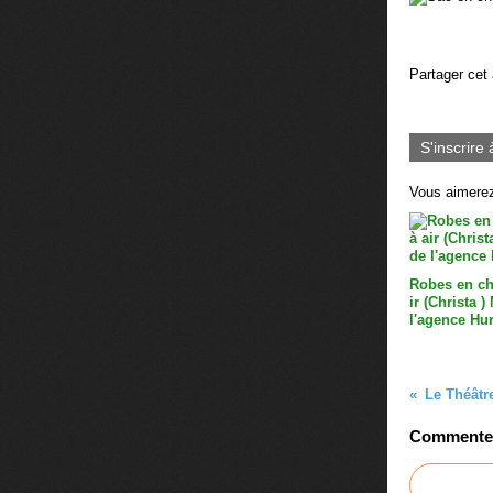
Partager cet 
S'inscrire 
Vous aimerez
Robes en ch
ir (Christa 
l'agence Hu
Le Théâtr
Commenter 