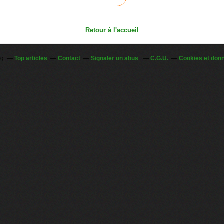
Retour à l'accueil
og
Top articles
Contact
Signaler un abus
C.G.U.
Cookies et don