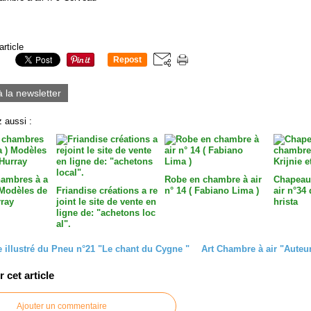
article
Repost
0
à la newsletter
 aussi :
ambres à a
Robe en chambre à air
Chapeau
) Modèles de
Friandise créations a re
n° 14 ( Fabiano Lima )
air n°34 
rray
joint le site de vente en
hrista
ligne de: "achetons loc
al".
e illustré du Pneu n°21 "Le chant du Cygne "
Art Chambre à air "Auteu
cet article
Ajouter un commentaire