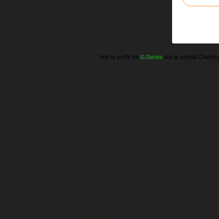
Voir le profil de
G.Gente
sur le portail Overbl