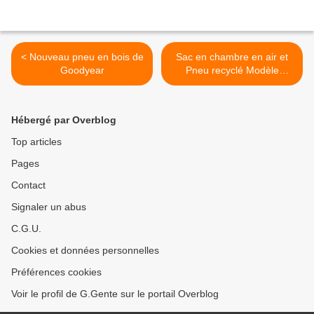
< Nouveau pneu en bois de
Sac en chambre en air et
Goodyear
Pneu recyclé Modèle
"Messenger Bob" >
Hébergé par Overblog
Top articles
Pages
Contact
Signaler un abus
C.G.U.
Cookies et données personnelles
Préférences cookies
Voir le profil de G.Gente sur le portail Overblog