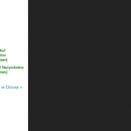
l Narymbetov
tan)
et Christa