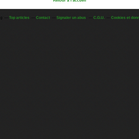
Retour à l'accueil
og
Top articles
Contact
Signaler un abus
C.G.U.
Cookies et don