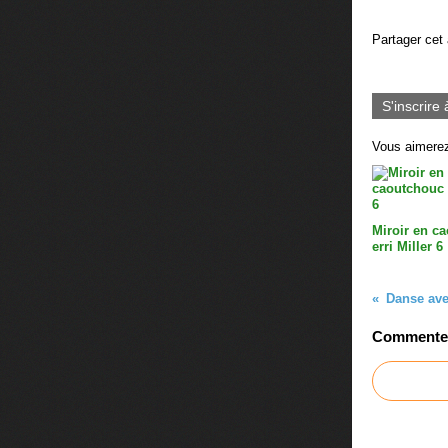
Partager cet 
S'inscrire 
Vous aimerez
Miroir en c
erri Miller 6
Danse ave
Commenter 