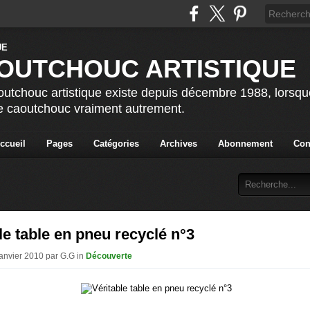
OUTCHOUC ARTISTIQUE
utchouc artistique existe depuis décembre 1988, lorsque 
le caoutchouc vraiment autrement.
ccueil
Pages
Catégories
Archives
Abonnement
Con
le table en pneu recyclé n°3
Janvier 2010 par G.G in
Découverte