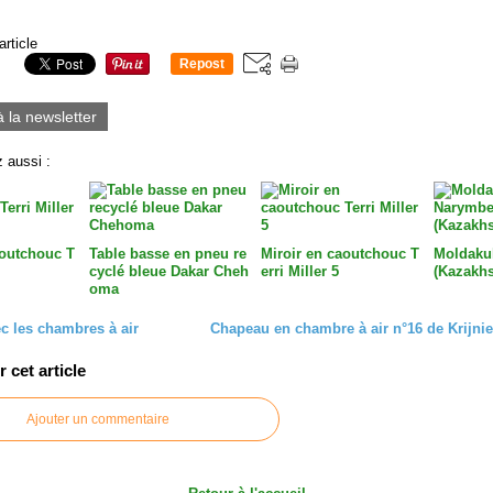
article
Repost
0
à la newsletter
 aussi :
aoutchouc T
Table basse en pneu re
Miroir en caoutchouc T
Moldaku
cyclé bleue Dakar Cheh
erri Miller 5
(Kazakhs
oma
c les chambres à air
Chapeau en chambre à air n°16 de Krijnie 
cet article
Ajouter un commentaire