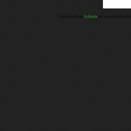
Voir le profil de
G.Gente
sur le portail Overbl