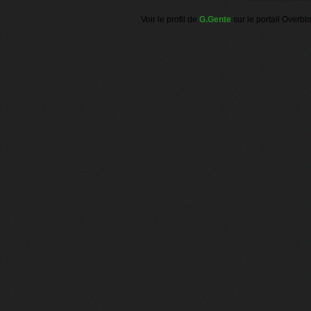
Voir le profil de
G.Gente
sur le portail Overbl