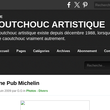
OUTCHOUC ARTISTIQUE
utchouc artistique existe depuis décembre 1988, lorsque 
le caoutchouc vraiment autrement.
ccueil
Pages
Catégories
Archives
Abonnement
Con
ne Pub Michelin
Juin 2009 par G.G in
Photos - Divers