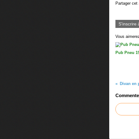
Partager cet 
S'inscrire 
Vous aimerez
Pub Pneu 1
Commenter 