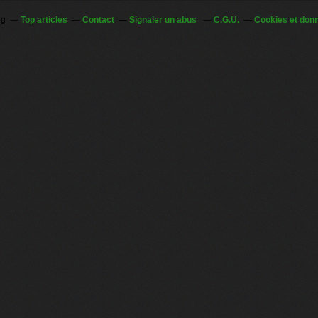
og
Top articles
Contact
Signaler un abus
C.G.U.
Cookies et don