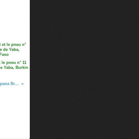
 le pneu n° 11
de Yaba, Burkin
Pneu Design Coupe en rotin Fernando et Humberto Campana Brésil n°1