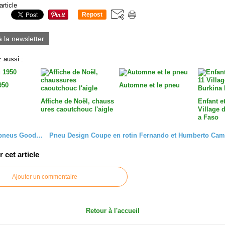
article
Repost
0
à la newsletter
 aussi :
950
Automne et le pneu
Affiche de Noël, chauss
Enfant et
ures caoutchouc l'aigle
Village 
a Faso
Divan en pneus Goodyear
cet article
Ajouter un commentaire
Retour à l'accueil