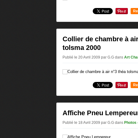
Re
0
Collier de chambre à ai
tolsma 2000
Publié le 20 Avril 2009 par G.G
dans
Art Cha
Re
0
Affiche Pneu Lempereu
Publié le 18 Avril 2009 par G.G
dans
Photos 