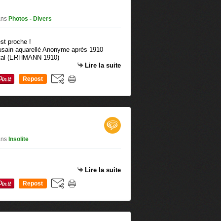
ans
Photos - Divers
fusain aquarellé Anonyme après 1910
ental (ERHMANN 1910)
Lire la suite
Repost
0
ans
Insolite
Lire la suite
Repost
0