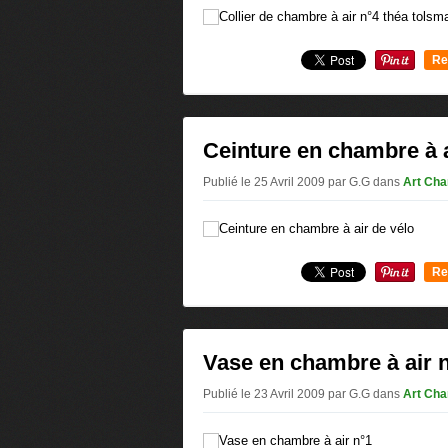
Re
0
Ceinture en chambre à a
Publié le 25 Avril 2009 par G.G
dans
Art Cha
Re
0
Vase en chambre à air 
Publié le 23 Avril 2009 par G.G
dans
Art Cha