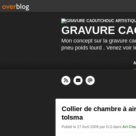
GRAVURE CA
Mon concept sur la gravure cao
pneu poids lourd . Venez voir 
A
Collier de chambre à ai
tolsma
Publié le 27 Avril 2009 par G.G
dans
Art Cha