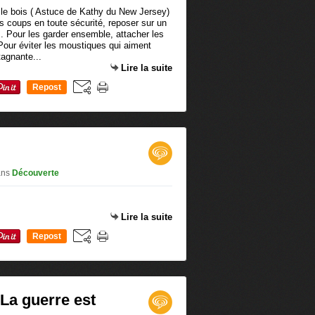
es coups en toute sécurité, reposer sur un
. Pour les garder ensemble, attacher les
Pour éviter les moustiques qui aiment
tagnante...
Lire la suite
Repost
0
ans
Découverte
Lire la suite
Repost
0
La guerre est