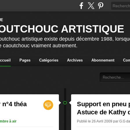
OUTCHOUC ARTISTIQUE
utchouc artistique existe depuis décembre 1988, lorsque 
le caoutchouc vraiment autrement.
ccueil
Pages
Catégories
Archives
Abonnement
Con
r n°4 théa
Support en pneu p
Astuce de Kathy 
mbre à air
Publié le 26 Avril 2009 par G.G
d