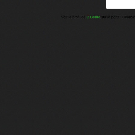
Voir le profil de
G.Gente
sur le portail Overbl