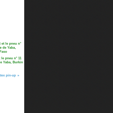
 le pneu n° 11
de Yaba, Burkin
tex pin-up