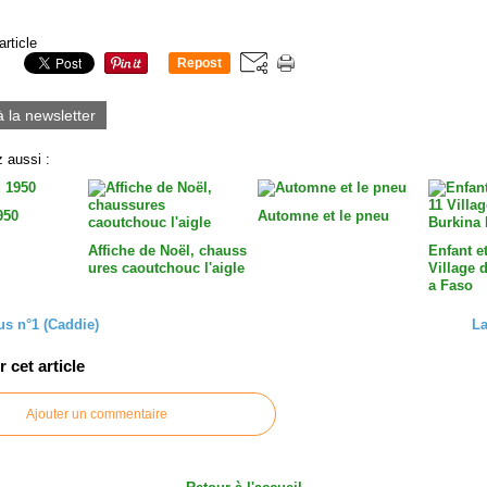
article
Repost
0
à la newsletter
 aussi :
950
Automne et le pneu
Affiche de Noël, chauss
Enfant et
ures caoutchouc l'aigle
Village 
a Faso
s n°1 (Caddie)
La
cet article
Ajouter un commentaire