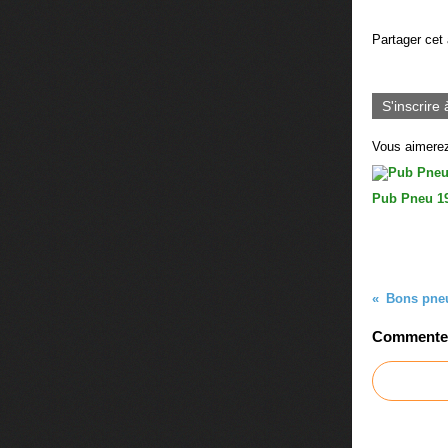
Partager cet 
S'inscrire 
Vous aimerez
Pub Pneu 1
Bons pneu
Commenter 