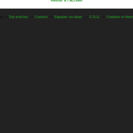
Retour à l'accueil
og
Top articles
Contact
Signaler un abus
C.G.U.
Cookies et don