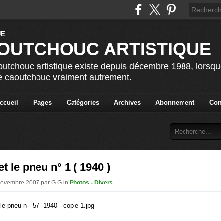
OUTCHOUC ARTISTIQUE
utchouc artistique existe depuis décembre 1988, lorsque 
le caoutchouc vraiment autrement.
ccueil
Pages
Catégories
Archives
Abonnement
Con
et le pneu n° 1 ( 1940 )
 Novembre 2007 par G.G in
Photos - Divers